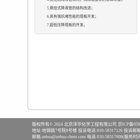
5.悬挂式降液管的结构改进；
6.具有强抗堵性能的塔板开发；
7.超低压降塔板的开发。
版权所有© 2024
北京泽华化学工程有限公司
京ICP备050
地址:地锦路7号院8号楼 投诉电话:010-58317126 投诉邮箱:fgs
邮箱:
zehua@zehua-chem.com
电话:010-58317000(服务时间8