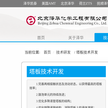
泽华凯泰
美国AMT
北京泽华
荷兰ZTS
抚顺泽
首页
关于泽华
技
当前位置:
首页
技术研发
/ 塔板技术开发
塔板技术开发
1.完善两相接触状态及流动状态，以获得最高的塔板
效率；
2.鼓泡单元的持续改进；
3.优化多降液管塔板的结构；
4.优化侧降液管结构，消除塔板上的液体滞留；